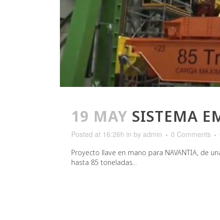
19 MAY
SISTEMA E
Posted at 16:26h
in
by
admin
0 Comments
Proyecto llave en mano para NAVANTIA, de una
hasta 85 toneladas...
READ MORE