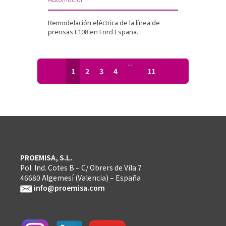
Remodelación eléctrica de la línea de
prensas L108 en Ford España.
...
1
2
3
4
11
PROEMISA, S.L.
Pol. Ind. Cotes B – C/ Obrers de Vila 7
46680 Algemesí (Valencia) – España
info@proemisa.com